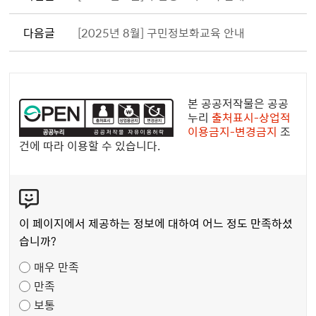
다음글
[2025년 8월] 구민정보화교육 안내
공
공
본 공공저작물은 공공
누
누리
출처표시-상업적
이용금지-변경금지
조
리
건에 따라 이용할 수 있습니다.
공
공
콘
저
텐
작
츠
물
이 페이지에서 제공하는 정보에 대하여 어느 정도 만족하셨
만
습니까?
족
매우 만족
도
만족
조
보통
사