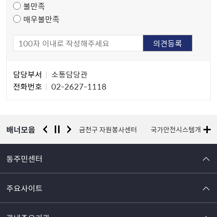
불만족
매우불만족
담
담당부서
소통담당관
당
전화번호
02-2627-1118
자
정
보
배너모음
서울시 평생학습포털
금천구 자원봉사센터
국가안전시스템개편 종
동주민센터
주요사이트