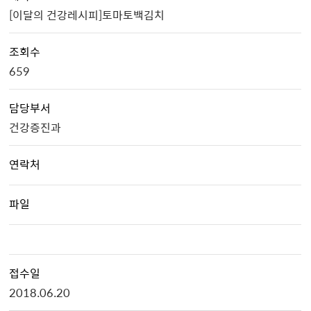
[이달의 건강레시피]토마토백김치
조회수
659
담당부서
건강증진과
연락처
파일
접수일
2018.06.20