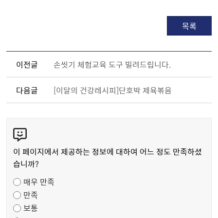
목록
이전글
손씻기 체험교육 도구 빌려드립니다.
다음글
[이달의 건강레시피]단호박 제육볶음
콘
텐
츠
이 페이지에서 제공하는 정보에 대하여 어느 정도 만족하셨
만
습니까?
족
매우 만족
도
만족
조
보통
사