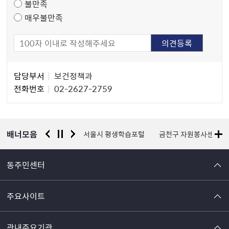
불만족
매우불만족
담
담당부서
보건정책과
당
전화번호
02-2627-2759
자
정
보
배너모음
경찰청 유실물 통합포털
서울시 평생학습포털
금천구 자원봉사센터
동주민센터
주요사이트
관내주요기관