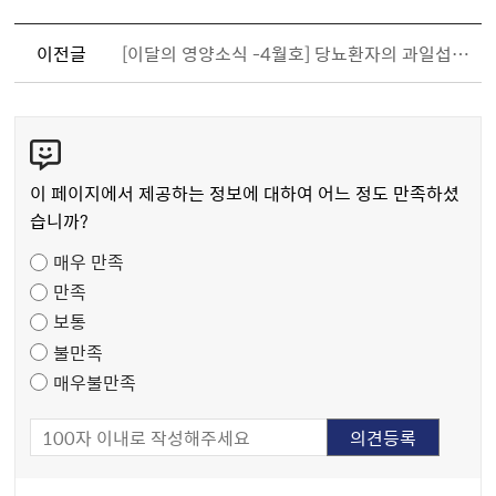
이전글
[이달의 영양소식 -4월호] 당뇨환자의 과일섭취가이드
콘
텐
츠
이 페이지에서 제공하는 정보에 대하여 어느 정도 만족하셨
만
습니까?
족
매우 만족
도
만족
조
보통
사
불만족
매우불만족
담