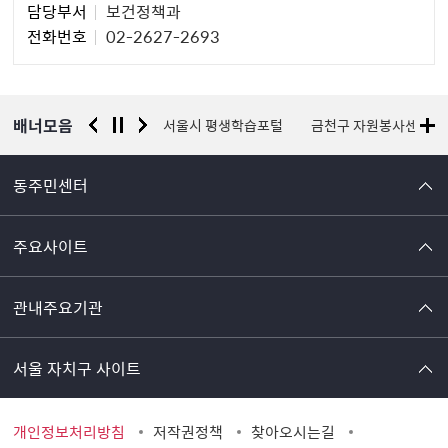
담당부서
보건정책과
당
전화번호
02-2627-2693
자
정
보
배너모음
경찰청 유실물 통합포털
서울시 평생학습포털
금천구 자원봉사센터
동주민센터
주요사이트
관내주요기관
서울 자치구 사이트
개인정보처리방침
저작권정책
찾아오시는길