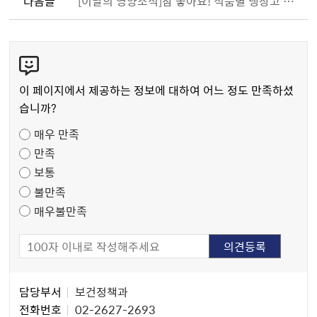
다음글
[이달의 영양소식]참 좋아요! 식품별 냉장고 보관
콘
텐
츠
이 페이지에서 제공하는 정보에 대하여 어느 정도 만족하셨
만
습니까?
족
매우 만족
도
만족
조
보통
사
불만족
매우불만족
담
담당부서
보건정책과
당
전화번호
02-2627-2693
자