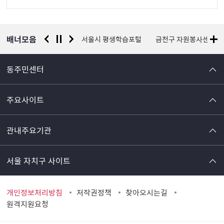
정
보
배너모음
경찰청 유실물 통합포털
서울시 평생학습포털
금천구 자원봉사센터
동주민센터
주요사이트
관내주요기관
서울 자치구 사이트
개인정보처리방침
저작권정책
찾아오시는길
원격지원요청