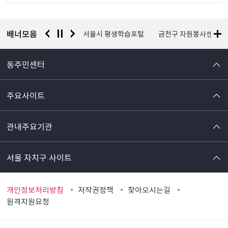
정
보
배너모음
경찰청 유실물 통합포털
서울시 평생학습포털
금천구 자원봉사센터
동주민센터
주요사이트
관내주요기관
서울 자치구 사이트
개인정보처리방침
저작권정책
찾아오시는길
원격지원요청