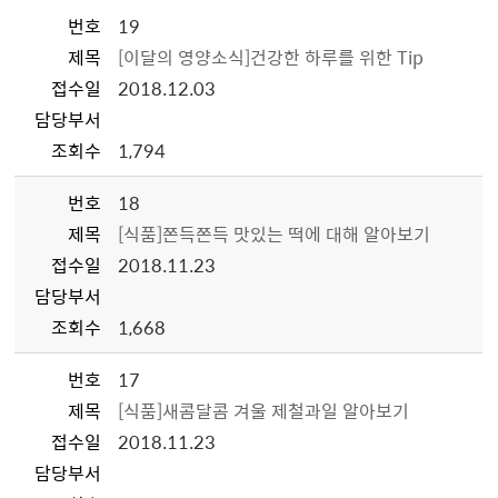
번호
19
제목
[이달의 영양소식]건강한 하루를 위한 Tip
접수일
2018.12.03
담당부서
조회수
1,794
번호
18
제목
[식품]쫀득쫀득 맛있는 떡에 대해 알아보기
접수일
2018.11.23
담당부서
조회수
1,668
번호
17
제목
[식품]새콤달콤 겨울 제철과일 알아보기
접수일
2018.11.23
담당부서