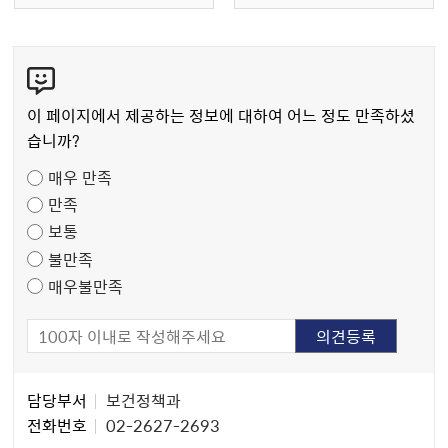
콘
텐
츠
이 페이지에서 제공하는 정보에 대하여 어느 정도 만족하셨
만
습니까?
족
매우 만족
도
만족
조
보통
사
불만족
매우불만족
담
담당부서
보건정책과
당
전화번호
02-2627-2693
자