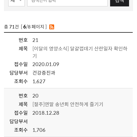
검색
총
71
건 [
6
/8 페이지 ]
번호
21
제목
[이달의 영양소식] 달걀껍데기 산란일자 확인하
기
접수일
2020.01.09
담당부서
건강증진과
조회수
1,627
번호
20
제목
[절주]연말 송년회 안전하게 즐기기
접수일
2018.12.28
담당부서
조회수
1,706