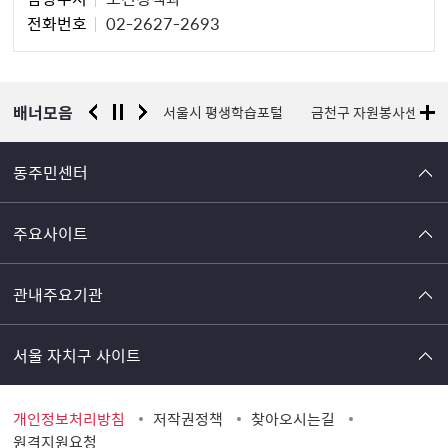
당
전화번호
02-2627-2693
자
정
보
배너모음
경찰청 유실물 통합포털
서울시 평생학습포털
금천구 자원봉사센터
동주민센터
주요사이트
관내주요기관
서울 자치구 사이트
개인정보처리방침
저작권정책
찾아오시는길
원격지원요청