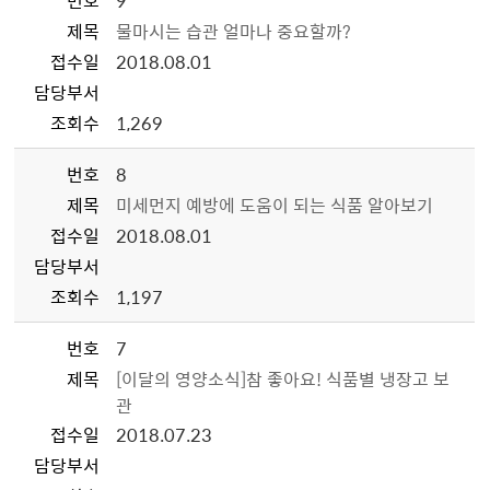
번호
9
제목
물마시는 습관 얼마나 중요할까?
접수일
2018.08.01
담당부서
조회수
1,269
번호
8
제목
미세먼지 예방에 도움이 되는 식품 알아보기
접수일
2018.08.01
담당부서
조회수
1,197
번호
7
제목
[이달의 영양소식]참 좋아요! 식품별 냉장고 보
관
접수일
2018.07.23
담당부서