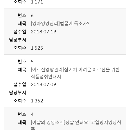
조회수
1,171
번호
6
제목
[영아영양관리]벌꿀에 독소가?
접수일
2018.07.19
담당부서
조회수
1,525
번호
5
제목
[어르신영양관리]삼키기 어려운 어르신을 위한
식품섭취안내서
접수일
2018.07.09
담당부서
조회수
1,352
번호
4
제목
[이달의 영양소식]정말 안돼요! 고열량저영양식
품